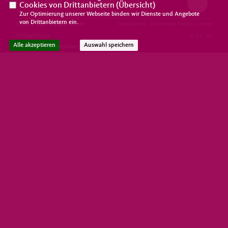
Frauen Union der CDU Deutschlands
Cookies von Drittanbietern (
Übersicht
)
Zur Optimierung unserer Webseite binden wir Dienste und Angebote
von Drittanbietern ein.
@2026 CDU Frauen-Union-
Realisation: Sharkness Media GmbH
Heiligenhaus
& Co. KG
Alle akzeptieren
Auswahl speichern
Alle Rechte vorbehalten.