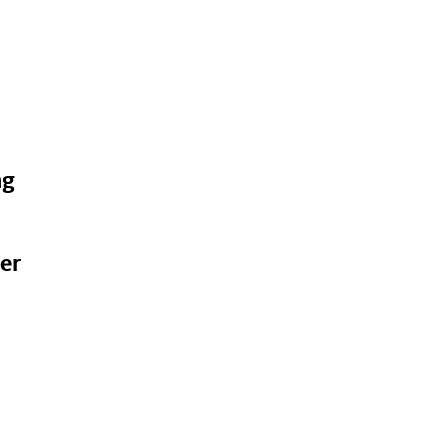
ng
er