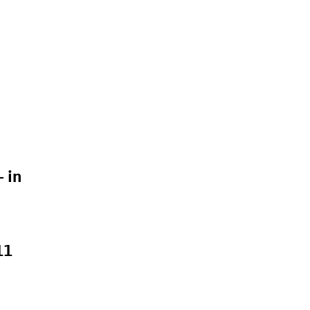
n
 in
11