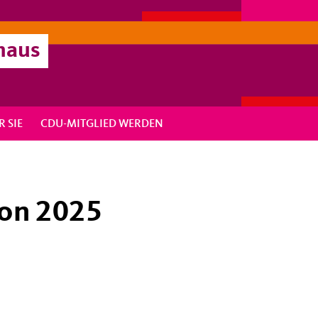
haus
R SIE
CDU-MITGLIED WERDEN
on 2025