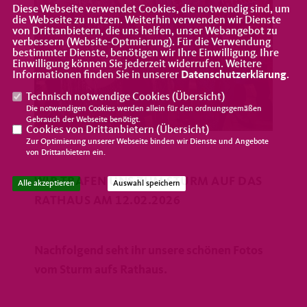
Diese Webseite verwendet Cookies, die notwendig sind, um
die Webseite zu nutzen. Weiterhin verwenden wir Dienste
von Drittanbietern, die uns helfen, unser Webangebot zu
verbessern (Website-Optmierung). Für die Verwendung
bestimmter Dienste, benötigen wir Ihre Einwilligung. Ihre
Einwilligung können Sie jederzeit widerrufen. Weitere
Informationen finden Sie in unserer
Datenschutzerklärung
.
Technisch notwendige Cookies (
Übersicht
)
Die notwendigen Cookies werden allein für den ordnungsgemäßen
Gebrauch der Webseite benötigt.
Cookies von Drittanbietern (
Übersicht
)
Zur Optimierung unserer Webseite binden wir Dienste und Angebote
von Drittanbietern ein.
WIR TRAFEN UNS ZUM STURM AUF DAS
Alle akzeptieren
Auswahl speichern
RATHAUS AM 12.02.2026
Nachfolgend seht ihr unsere schönen Fotos
vom Sturm aufs Rathaus.